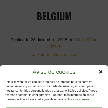
BELGIUM
Publicado
28 diciembre, 2015
at
241 × 209
in
Belgium
.
← Anterior
Siguiente →
Aviso de cookies
Este sitio web utiliza cookies propias y de terceros para su correcto
funcionamiento y visualización por parte del usuario, así como para
mostrar contenidos personalizados y analizar el tráfico del sitio. Puede
aceptar o cambiar la configuración u obtener más información sobre
nuestra política a través del siguiente enlace:
Política de cookies
.