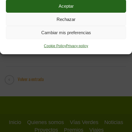
Aceptar
Rechazar
Description:
Cambiar mis preferencias
Dimensions:
241 x 209
File Type:
png
Cookie Policy
Privacy policy
File Size:
325 B
Volver a entrada
Inicio
Quienes somos
Vías Verdes
Noticias
Proyectos
Premios
Viajes